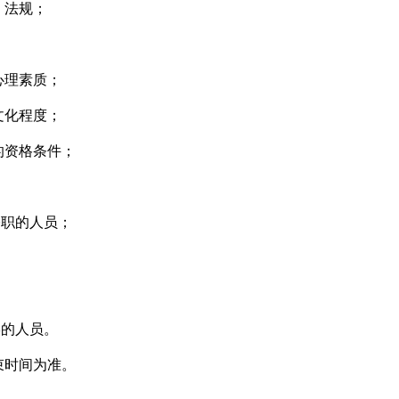
、法规；
；
心理素质；
文化程度；
的资格条件；
：
公职的人员；
形的人员。
束时间为准。