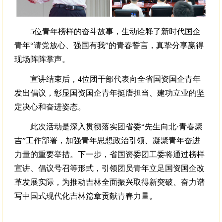
5位青年榜样的奋斗故事，生动诠释了新时代国企
青年“请党放心、强国有我”的青春誓言，真挚分享赢得
现场阵阵掌声。
宣讲结束后，4位团干部代表向全省国资国企青年
发出倡议，彰显国资国企青年挺膺担当、建功立业的坚
定决心和奋进姿态。
此次活动是深入贯彻落实团省委“先生向北·青春聚
吉”工作部署，加强青年思想政治引领、凝聚青年奋进
力量的重要举措。下一步，省国资委团工委将通过榜样
宣讲、倡议号召等形式，引领团员青年立足国资国企改
革发展实际，为推动吉林全面振兴取得新突破、奋力谱
写中国式现代化吉林篇章贡献青春力量。