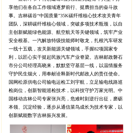
享他们在各自工作领域逐梦前行、挺膺担当的奋斗故
事。吉林碳谷“中国质量”35K碳纤维核心技术攻关青年
团队，深耕碳纤维核心领域，突破多项技术瓶颈，以自
主创新赋能绿色能源、航空航天等关键领域，筑牢产业
安全根基。一汽解放特级技能师时敬龙，扎根汽车研发
一线十五载，攻关新能源关键领域，手握82项国家专
利，以匠心实干挺起民族汽车产业脊梁。吉林邮政磐石
市分公司经理高晓来，默默坚守基层一线，以温情服务
守护民生烟火，用奉献诠释新时代邮政人的责任使命。
国网松原供电公司输电运检工刘宇航，立足输电线路巡
检岗位，创新智能巡检技术，以科技守护万家光明。中
国移动吉林公司专家张兴亮，危难时刻逆行出征，磨砺
本领、沉淀经验，逐步从通信菜鸟成长为技术专家，以
创新赋能数字吉林振兴发展。